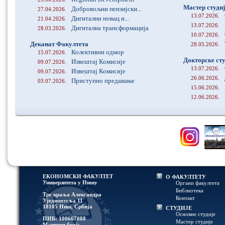
Мастер студиј
Добровољни пензијски...
27.04.2026.
13.07.2026.
Дигитални новац и...
21.04.2026.
13.07.2026.
Дигитална трансформација
28.03.2026.
10.07.2026.
Деканат Факултета
28.05.2026.
Колективни одмор
15.07.2026.
Докторске сту
Извештај Комисије
09.07.2026.
13.07.2026.
Извештај Комисије
09.07.2026.
26.06.2026.
Приступно предавање
03.07.2026.
15.06.2026.
12.06.2026.
ЕКОНОМСКИ ФАКУЛТЕТ
О ФАКУЛТЕТУ
Универзитетa у Нишу
Органи факултета
Библиотека
Трг краља Александра
Контакт
Ујединитеља 11
18105 Ниш, Србија
СТУДИЈЕ
Основне студије
ПИБ: 100667088
Мастер студије
Матични број: