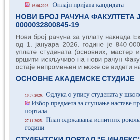
Онлајн пријава кандидата
16.06.2026.
НОВИ БРОЈ РАЧУНА ФАКУЛТЕТА Ј
0000032800845-19
Нови број рачуна за уплату накнада Е
од 1. јануара 2026. године је 840-00
уплате студената (основних, мастер и
вршити искључиво на нови рачун Факул
остаје непромењен и може се видети н
ОСНОВНЕ АКАДЕМСКЕ СТУДИЈЕ
Одлука о упису студената у школ
10.07.2026.
Избор предмета за слушање наставе пр
портала
План одржавања испитних рокова
27.11.2025.
години
СТУДЕНТСКИ ПОРТАЛ "Е-ИНДЕКС