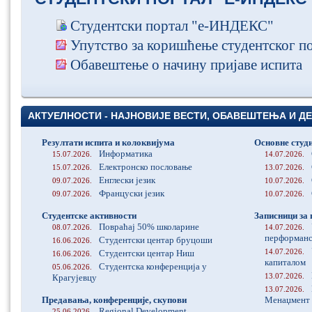
Студентски портал "е-ИНДЕКС"
Упутство за коришћење студентског п
Обавештење о начину пријаве испита
АКТУЕЛНОСТИ - НАЈНОВИЈЕ ВЕСТИ, ОБАВЕШТЕЊА И Д
Резултати испита и колоквијума
Основне студи
Информатика
15.07.2026.
14.07.2026.
Електронско пословање
15.07.2026.
13.07.2026.
Енглески језик
09.07.2026.
10.07.2026.
Француски језик
09.07.2026.
10.07.2026.
Студентске активности
Записници за
Повраћај 50% школарине
08.07.2026.
14.07.2026.
перформан
Студентски центар бруцоши
16.06.2026.
14.07.2026.
Студентски центар Ниш
16.06.2026.
капиталом
Студентска конференција у
05.06.2026.
13.07.2026.
Крагујевцу
13.07.2026.
Предавања, конференције, скупови
Менаџмент 
Regional Development
25.06.2026.