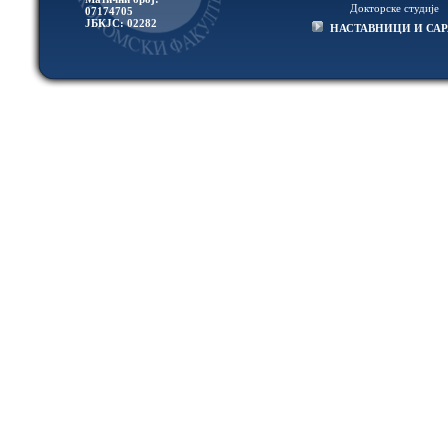
Докторске студије
07174705
ЈБКЈС: 02282
НАСТАВНИЦИ И СА