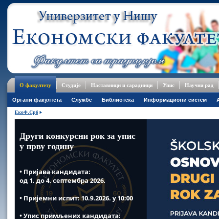
О факултету
Студије
Наставници и сарадници
Упис
Научни рад
Oргани факултета
Службе
Библиотека
Информациони систем
ЕкоФ.Срб
Други конкурсни рок за упис
у прву годину
• Пријава кандидата:
од 1. до 4. септембра 2026.
• Пријемни испит: 10.9.2026. у 10:00
• Упис примљених кандидата: