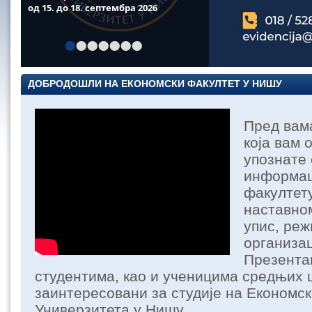
од 15. до 18. септембра 2026
•
•
•
•
•
•
•
ДОБРОДОШЛИ НА ЕКОНОМСКИ ФАКУЛТЕТ У НИШУ
Пред вама
која вам 
упознате
информац
факултету
наставном
упис, реж
организац
Презента
студентима, као и ученицима средњих ш
заинтересовани за студије на Економс
Универзитета у Нишу.