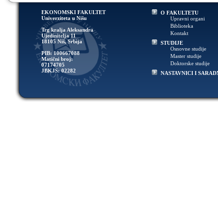
EKONOMSKI FAKULTET
O FAKULTETU
Univerziteta u Nišu
Upravni organi
Biblioteka
Trg kralja Aleksandra
Kontakt
Ujedinitelja 11
18105 Niš, Srbija
STUDIJE
Osnovne studije
PIB: 100667088
Master studije
Matični broj:
Doktorske studije
07174705
JBKJS: 02282
NASTAVNICI I SARAD