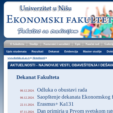
O fakultetu
Studije
Nastavnici i saradnici
Upis
Naučni rad
Galeri
Upis studenata
Rezultati
Dekanat
Evidencija
Master studije
Dokt
www.eknfak.ni.ac.rs
Aktuelnosti
AKTUELNOSTI - NAJNOVIJE VESTI, OBAVEŠTENJA I DEŠA
Dekanat Fakulteta
Odluka o obustavi rada
06.12.2024.
Saopštenje dekanata Ekonomskog f
06.12.2024.
Erasmus+ Ka131
22.11.2024.
Dan primirja u Prvom svetskom rat
07.11.2024.