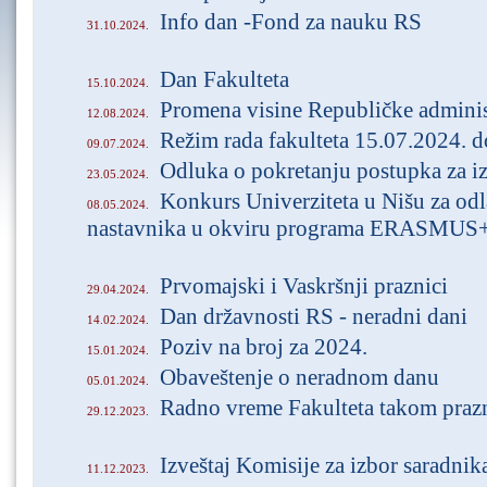
Info dan -Fond za nauku RS
31.10.2024.
Dan Fakulteta
15.10.2024.
Promena visine Republičke adminis
12.08.2024.
Režim rada fakulteta 15.07.2024. 
09.07.2024.
Odluka o pokretanju postupka za i
23.05.2024.
Konkurs Univerziteta u Nišu za od
08.05.2024.
nastavnika u okviru programa ERASMU
Prvomajski i Vaskršnji praznici
29.04.2024.
Dan državnosti RS - neradni dani
14.02.2024.
Poziv na broj za 2024.
15.01.2024.
Obaveštenje o neradnom danu
05.01.2024.
Radno vreme Fakulteta takom praz
29.12.2023.
Izveštaj Komisije za izbor saradnik
11.12.2023.