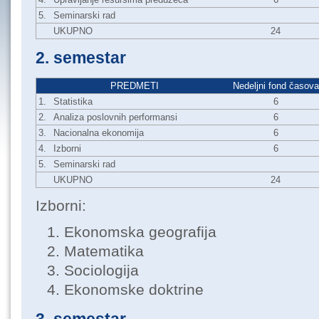
5.
Seminarski rad
UKUPNO
24
2. semestar
PREDMETI
Nedeljni fond časova
1.
Statistika
6
2.
Analiza poslovnih performansi
6
3.
Nacionalna ekonomija
6
4.
Izborni
6
5.
Seminarski rad
UKUPNO
24
Izborni:
Ekonomska geografija
Matematika
Sociologija
Ekonomske doktrine