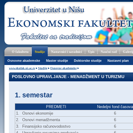
O fakultetu
Studije
Nastavnici i saradnici
Upis
Naučni rad
Galeri
Osnovne akademske
Master studije
Doktorske studije
Nastavni plan
www.eknfak.ni.ac.rs
Studije
Osnovne akademske
POSLOVNO UPRAVLJANJE - MENADŽMENT U TURIZMU
1. semestar
PREDMETI
Nedeljni fond časova
1.
Osnovi ekonomije
6
2.
Osnovi menadžmenta
6
3.
Finansijsko računovodostvo
6
4.
Upravljanje resursima preduzeća
6