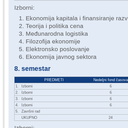
Izborni:
Ekonomija kapitala i finansiranje razv
Teorija i politika cena
Međunarodna logistika
Filozofija ekonomije
Elektronsko poslovanje
Ekonomija javnog sektora
8. semestar
PREDMETI
Nedeljni fond časova
1.
Izborni
6
2.
Izborni
6
3.
Izborni
6
4.
Izborni
6
5.
Završni rad
UKUPNO
24
Izborni: