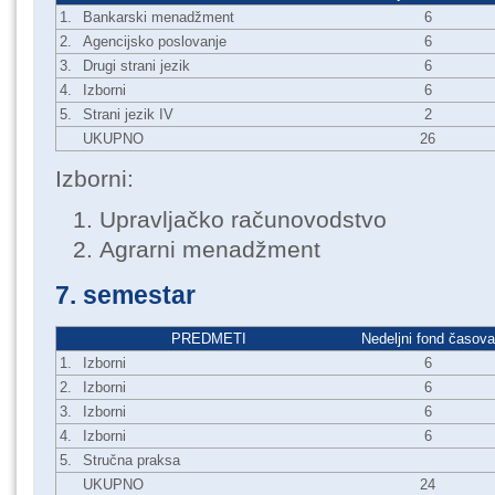
1.
Bankarski menadžment
6
2.
Agencijsko poslovanje
6
3.
Drugi strani jezik
6
4.
Izborni
6
5.
Strani jezik IV
2
UKUPNO
26
Izborni:
Upravljačko računovodstvo
Agrarni menadžment
7. semestar
PREDMETI
Nedeljni fond časova
1.
Izborni
6
2.
Izborni
6
3.
Izborni
6
4.
Izborni
6
5.
Stručna praksa
UKUPNO
24