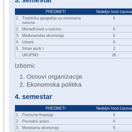
3. semestar
PREDMETI
Nedeljni fond časova
1.
Turistička geografija sa osnovama
6
turizma
2.
Menadžment u turizmu
6
3.
Međunarodna ekonomija
6
4.
Izborni
6
5.
Strani jezik I
2
UKUPNO
26
Izborni:
Osnovi organizacije
Ekonomska politika
4. semestar
PREDMETI
Nedeljni fond časova
1.
Poslovne finansije
6
2.
Privredno pravo
6
3.
Monetarna ekonomija
6