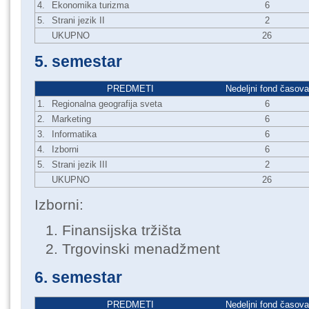
4.
Ekonomika turizma
6
5.
Strani jezik II
2
UKUPNO
26
5. semestar
PREDMETI
Nedeljni fond časova
1.
Regionalna geografija sveta
6
2.
Marketing
6
3.
Informatika
6
4.
Izborni
6
5.
Strani jezik III
2
UKUPNO
26
Izborni:
Finansijska tržišta
Trgovinski menadžment
6. semestar
PREDMETI
Nedeljni fond časova