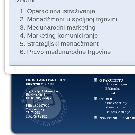
Operaciona istraživanja
Menadžment u spoljnoj trgovini
Međunarodni marketing
Marketing komuniciranje
Strategijski menadžment
Pravo međunarodne trgovine
EKONOMSKI FAKULTET
O FAKULTETU
Univerziteta u Nišu
Upravni organi
Biblioteka
Trg kralja Aleksandra
Kontakt
Ujedinitelja 11
18105 Niš, Srbija
STUDIJE
Osnovne studije
PIB: 100667088
Master studije
Matični broj:
Doktorske studije
07174705
JBKJS: 02282
NASTAVNICI I SARAD