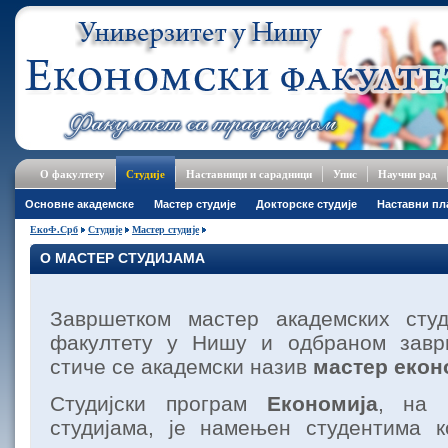
О факултету
Студије
Наставници и сарадници
Упис
Научни рад
Основне академске
Мастер студије
Докторске студије
Наставни пл
ЕкоФ.Срб
Студије
Мастер студије
О МАСТЕР СТУДИЈАМА
Завршетком мастер академских сту
факултету у Нишу и одбраном завр
стиче се академски назив
мастер екон
Студијски програм
Економија
, на 
студијама, је намењен студентима к