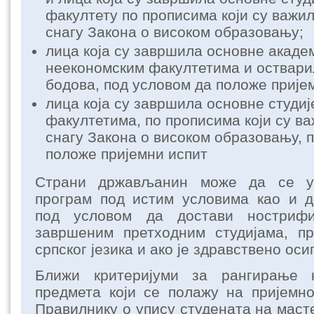
факултету по прописима који су важи
снагу Закона о високом образовању;
лица која су завршила основне академ
неекономским факултетима и оствар
бодова, под условом да положе прије
лица која су завршила основне студи
факултетима, по прописима који су в
снагу Закона о високом образовању, 
положе пријемни испит
Страни држављанин може да се у
програм под истим условима као и 
под условом да достави ностриф
завршеним претходним студијама, п
српског језика и ако је здравствено оси
Ближи критеријуми за рангирање 
предмета који се полажу на пријемн
Правилнику о упису студената на маст