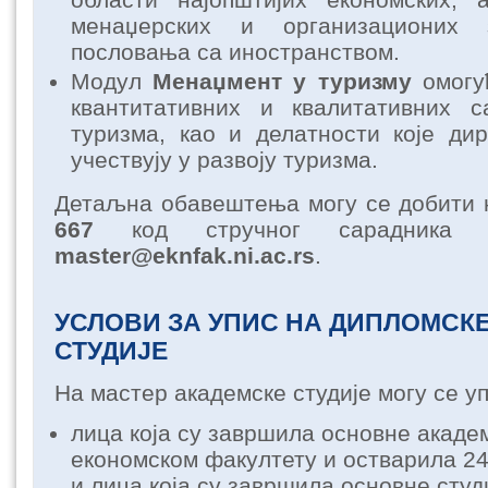
менаџерских и организационих
пословања са иностранством.
Модул
Менаџмент у туризму
омог
квантитативних и квалитативних 
туризма, као и делатности које ди
учествују у развоју туризма.
Детаљна обавештења могу се добити
667
код стручног сарадника 
master@eknfak.ni.ac.rs
.
УСЛОВИ ЗА УПИС НА ДИПЛОМСК
СТУДИЈЕ
На мастер академске студије могу се у
лица која су завршила основне академ
економском факултету и остварила 2
и лица која су завршила основне студ