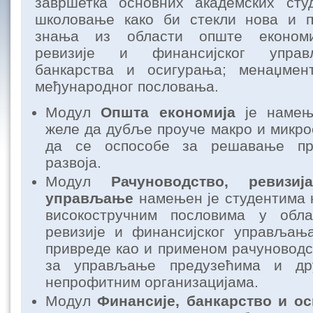
завршетка основних академских сту
школовање како би стекли нова и п
знања из области опште економиј
ревизије и финансијског управ
банкарства и осигурања; менаџмен
међународног пословања.
Модул
Општа економија
је намење
желе да дубље проуче макро и микро
да се оспособе за решавање пр
развоја.
Модул
Рачуноводство, ревизи
управљање
намењен је студентима к
високостручним пословима у обла
ревизије и финансијског управљањ
привреде као и применом рачуновод
за управљање предузећима и др
непрофитним организацијама.
Модул
Финансије, банкарство и о