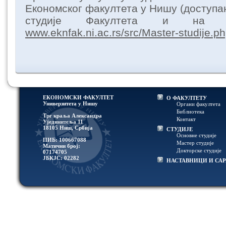
Економског факултета у Нишу (доступа
студије Факултета и на с
www.eknfak.ni.ac.rs/src/Master-studije.p
ЕКОНОМСКИ ФАКУЛТЕТ
О ФАКУЛТЕТУ
Универзитетa у Нишу
Органи факултета
Библиотека
Трг краља Александра
Контакт
Ујединитеља 11
18105 Ниш, Србија
СТУДИЈЕ
Основне студије
ПИБ: 100667088
Мастер студије
Матични број:
Докторске студије
07174705
ЈБКЈС: 02282
НАСТАВНИЦИ И СА