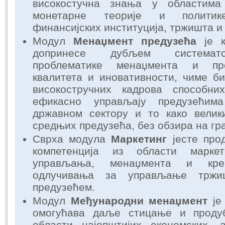
високостучна знања у областима 
монетарне теорије и политик
финансијских институција, тржишта и
Модул
Менаџмент предузећа
је к
допринесе дубљем системат
проблематике менаџмента и пр
квалитета и иновативности, чиме би
високостручних кадрова способн
ефикасно управљају предузећим
државном сектору и то како велик
средњих предузећа, без обзира на гр
Сврха модула
Маркетинг
јесте про
компетенција из области маркети
управљања, менаџмента и креа
одлучивања за управљање тржиш
предузећем.
Модул
Међународни менаџмент
је 
омогућава даље стицање и прод
области најопштијих економских,