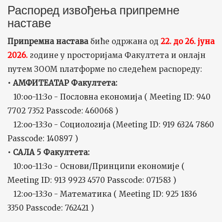
Распоред извођења припремне
наставе
Припремна настава
биће одржанa од
22. до 26. јуна
2026.
године у просторијама Факултета и онлајн
путем ЗООМ платформе по следећем распореду:
• АМФИТЕАТАР Факултета:
10:оо-11:3о - Пословна економија ( Meeting ID: 940
7702 7352 Passcode: 460068 )
12:оо-13:3о - Социологија (Meeting ID: 919 6324 7860
Passcode: 140897 )
• САЛА 5 Факултета:
10:оо-11:3о - Основи/Принципи економије (
Meeting ID: 913 9923 4570 Passcode: 071583 )
12:оо-13:3о - Математика ( Meeting ID: 925 1836
3350 Passcode: 762421 )