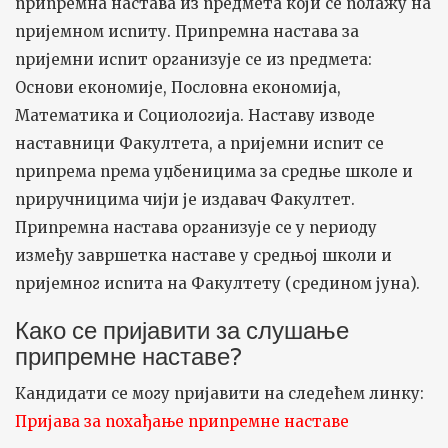
припремна настава из предмета који се полажу на
пријемном испиту. Припремна настава за
пријемни испит организује се из предмета:
Основи економије, Пословна економија,
Математика и Социологија. Наставу изводе
наставници Факултета, а пријемни испит се
припрема према уџбеницима за средње школе и
приручницима чији је издавач Факултет.
Припремна настава организује се у периоду
између завршетка наставе у средњој школи и
пријемног испита на Факултету (средином јуна).
Како се пријавити за слушање
припремне наставе?
Кандидати се могу пријавити на следећем линку:
Пријава за похађање припремне наставе