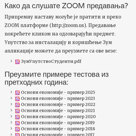
Како да слушате ZOOM предавања?
Припремну наставу могуће је пратити и преко
ZOOM платформе (
http://zoom.us
). Предавање
покрећете кликом на одговарајући предмет.
Упутство за инсталацију и коришћење Зум
апликације можете да преузмете са ове везе:
ЗумУпутствоСтуденти.pdf
Преузмите примере тестова из
претходних година:
Основи економије - пример 2025
Основи економије - пример 2023
Основи економије - пример 2022
Основи економије - пример 2021
Основи економије - пример 2020
Основи економије - пример 2019
Основи економије - пример 2018
Основи економије - пример 2017