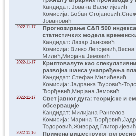
Кандидат: Јована Василијевић
Комисија: Бобан Стојановић,Сне
Јовановић
2022-11-17
Прогнозирање С&П 500 индекс
статистичких модела временски
Кандидат: Лазар Јанковић
Комисија: Винко Лепојевић,Весна
Милић,Мирјана Јемовић
2022-11-17
Криптовалуте као спекулативни
развојна шанса унапређења пла
Кандидат: Стефан Милићевић
Комисија: Јадранка Ђуровић-Тод
Ђорђевић,Мирјана Јемовић
2022-11-17
Свет јавног дуга: теоријскe и е
обсервације
Кандидат: Милијана Рангелов
Комисија: Марина Ђорђевић,Јадр
Тодоровић,Живорад Глигоријевић
2022-11-16
Примена вишеструког регресио