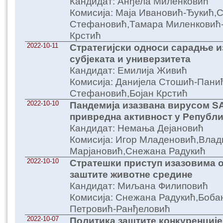
Кандидат: Анђела Миленковић
Комисија: Маја Ивановић-Ђукић,
Стефановић,Тамара Миленковић-
Крстић
2022-10-11
Стратегијски односи сарадње 
субјеката и универзитета
Кандидат: Емилија Живић
Комисија: Данијела Стошић-Пани
Стефановић,Бојан Крстић
2022-10-10
Пандемија изазвана вирусом S
привредна активност у Републ
Кандидат: Немања Дејановић
Комисија: Игор Младеновић,Влад
Марјановић,Снежана Радукић
2022-10-10
Стратешки приступ изазовима о
заштите животне средине
Кандидат: Миљана Филиповић
Комисија: Снежана Радукић,Боба
Петровић-Ранђеловић
2022-10-07
Политика заштите конкуренције