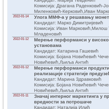
Кандидат: Марија Тевденић
Комисија: Драгана Раденковић-Ј
Миленковић-Керковић,Иван Марк
2022-01-14
Улога ММФ-а у решавању моне
Кандидат: Марко Димитријевић
Комисија: Иван Марковић,Милош 
Младеновић
2022-01-12
Мерење перформанси у висок
установама
Кандидат: Катарина Гашевић
Комисија: Бојана Новићевић Чече
Новићевић,Љиља Антић
2022-01-12
Мерење перформанси продукти
реализације стратегије предузе
Кандидат: Марина Здравковић
Комисија: Бојана Новићевић Чече
Новићевић,Љиља Антић
2022-01-11
Значај интерног маркетинга у 
вредности за потрошаче
Кандидат: Наталија Илић