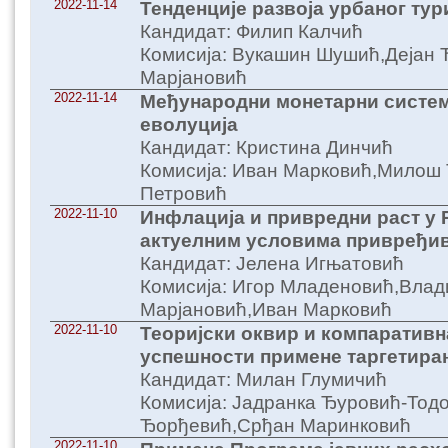
2022-11-14
Тенденције развоја урбаног тур
Кандидат: Филип Калчић
Комисија: Вукашин Шушић,Дејан
Марјановић
2022-11-14
Међународни монетарни систем
еволуција
Кандидат: Кристина Динчић
Комисија: Иван Марковић,Милош 
Петровић
2022-11-10
Инфлација и привредни раст у 
актуелним условима привређи
Кандидат: Јелена Игњатовић
Комисија: Игор Младеновић,Влад
Марјановић,Иван Марковић
2022-11-10
Теоријски оквир и компаративн
успешности примене таргетира
Кандидат: Милан Глумичић
Комисија: Јадранка Ђуровић-Тод
Ђорђевић,Срђан Маринковић
2022-11-10