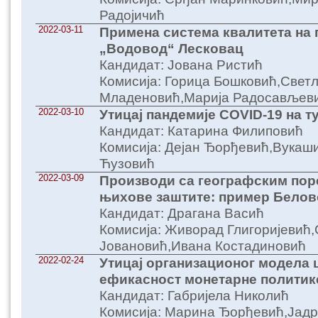
Радојичић
2022-03-11
Примена система квалитета на
„Водовод“ Лесковац
Кандидат: Јована Ристић
Комисија: Горица Бошковић,Свет
Младеновић,Марија Радосављев
2022-03-10
Утицај пандемије COVID-19 на т
Кандидат: Катарина Филиповић
Комисија: Дејан Ђорђевић,Вука
Ћузовић
2022-03-09
Производи са географским пор
њихове заштите: пример Белов
Кандидат: Драгана Васић
Комисија: Живорад Глигоријевић
Јовановић,Ивана Костадиновић
2022-02-24
Утицај организационог модела 
ефикасност монетарне политик
Кандидат: Габријела Николић
Комисија: Марина Ђорђевић,Јадр