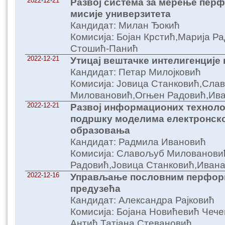
2022-12-21
Развој система за мерење пер
мисије универзитета
Кандидат: Милан Ђокић
Комисија: Бојан Крстић,Марија Р
Стошић-Панић
2022-12-21
Утицај вештачке интелигенције
Кандидат: Петар Милојковић
Комисија: Јовица Станковић,Сла
Миловановић,Огњен Радовић,Ив
2022-12-21
Развој информационих технолог
подршку моделима електронско
образовања
Кандидат: Радмила Ивановић
Комисија: Славољуб Милованови
Радовић,Јовица Станковић,Иван
2022-12-16
Управљање пословним перфор
предузећа
Кандидат: Александра Рајковић
Комисија: Бојана Новићевић Че
Антић,Татјана Стевановић