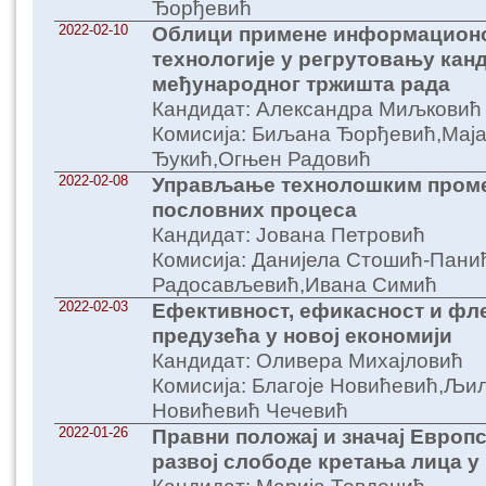
Ђорђевић
2022-02-10
Облици примене информацион
технологије у регрутовању кан
међународног тржишта рада
Кандидат: Александра Миљковић
Комисија: Биљана Ђорђевић,Маја
Ђукић,Огњен Радовић
2022-02-08
Управљање технолошким пром
пословних процеса
Кандидат: Јована Петровић
Комисија: Данијела Стошић-Пани
Радосављевић,Ивана Симић
2022-02-03
Ефективност, ефикасност и фл
предузећа у новој економији
Кандидат: Оливера Михајловић
Комисија: Благоје Новићевић,Љи
Новићевић Чечевић
2022-01-26
Правни положај и значај Европс
развој слободе кретања лица у 