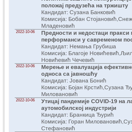
положај предузећа на тржишту
Кандидат: Сузана Банковић
Комисија: Бобан Стојановић,Сне
Младеновић
2022-10-06
Предности и недостаци пракси
перформанси у савременом по
Кандидат: Немања Грубиша
Комисија: Благоје Новићевић,Љи
Новићевић Чечевић
2022-10-06
Мерење и евалуација ефективн
односа са јавношћу
Кандидат: Јована Бонић
Комисија: Бојан Крстић,Сузана Ђ
Миловановић
2022-10-06
Утицај пандемије COVID-19 на 
аутомобилској индустрији
Кандидат: Бранкица Ђурић
Комисија: Горан Миловановић,Су
Стефановић