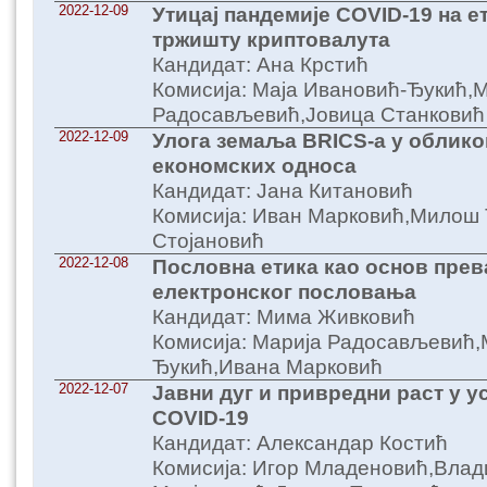
2022-12-09
Утицај пандемије COVID-19 на 
тржишту криптовалута
Кандидат: Ана Крстић
Комисија: Маја Ивановић-Ђукић,
Радосављевић,Јовица Станковић
2022-12-09
Улога земаља BRICS-а у облик
економских односа
Кандидат: Јана Китановић
Комисија: Иван Марковић,Милош
Стојановић
2022-12-08
Пословна етика као основ пре
електронског пословања
Кандидат: Мима Живковић
Комисија: Марија Радосављевић,
Ђукић,Ивана Марковић
2022-12-07
Јавни дуг и привредни раст у 
COVID-19
Кандидат: Александар Костић
Комисија: Игор Младеновић,Влад