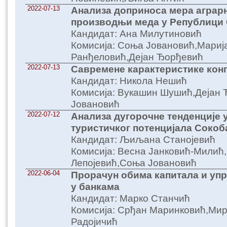
2022-07-13
Анализа доприноса мера аграр
производњи меда у Републици 
Кандидат: Ана Милутиновић
Комисија: Соња Јовановић,Мариј
Ранђеловић,Дејан Ђорђевић
2022-07-13
Савремене карактеристике кон
Кандидат: Никола Нешић
Комисија: Вукашин Шушић,Дејан
Јовановић
2022-07-12
Анализа дугорочне тенденције 
туристичког потенцијала Соко
Кандидат: Љиљана Станојевић
Комисија: Весна Јанковић-Милић
Лепојевић,Соња Јовановић
2022-06-04
Прорачун обима капитала и уп
у банкама
Кандидат: Марко Станчић
Комисија: Срђан Маринковић,Мир
Радојичић