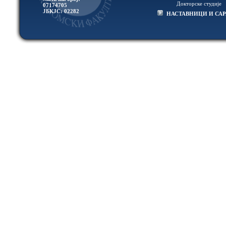
Докторске студије
07174705
ЈБКЈС: 02282
НАСТАВНИЦИ И СА