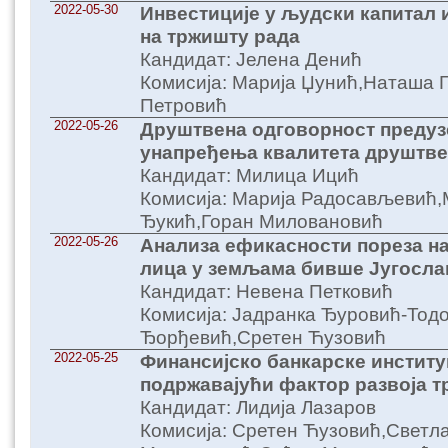
2022-05-30
Инвестиције у људски капитал 
на тржишту рада
Кандидат: Јелена Денић
Комисија: Марија Џунић,Наташа 
Петровић
2022-05-26
Друштвена одговорност предуз
унапређења квалитета друштве
Кандидат: Милица Ицић
Комисија: Марија Радосављевић,
Ђукић,Горан Миловановић
2022-05-26
Анализа ефикасности пореза н
лица у земљама бивше Југосла
Кандидат: Невена Петковић
Комисија: Јадранка Ђуровић-Тод
Ђорђевић,Сретен Ћузовић
2022-05-25
Финансијско банкарске институ
подржавајући фактор развоја т
Кандидат: Лидија Лазаров
Комисија: Сретен Ћузовић,Светл