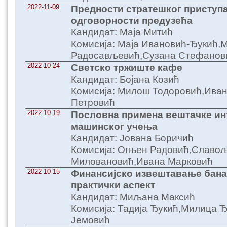
2022-11-09
Предности стратешког приступ
одговорности предузећа
Кандидат: Маја Митић
Комисија: Маја Ивановић-Ђукић,
Радосављевић,Сузана Стефанов
2022-10-24
Светско тржиште кафе
Кандидат: Бојана Козић
Комисија: Милош Тодоровић,Иван
Петровић
2022-10-19
Пословна примена вештачке ин
машинског учења
Кандидат: Јована Боричић
Комисија: Огњен Радовић,Славо
Миловановић,Ивана Марковић
2022-10-15
Финансијско извештавање банак
практички аспект
Кандидат: Миљана Максић
Комисија: Тадија Ђукић,Милица 
Јемовић