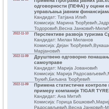
Примена Програма јавних расх
одговорности (ПЕФА) у оцени 
управљања јавним финансијам
Кандидат: Татјана Илић
Комисија: Марина Ђорђевић,Јадр
Тодоровић,Весна Јанковић-Мили
2022-11-10
Перспективе развоја туризма 
Кандидат: Милан Миланов
Комисија: Дејан Ђорђевић,Вука
Марјановић
2022-11-09
Друштвено одговорно понашањ
самоуправе
Кандидат: Марија Јовановић
Комисија: Марија Радосављевић,
Ђукић,Биљана Ђорђевић
2022-11-09
Примена статистичке контроле 
примеру компаније TIGAR TYRE
Кандидат: Ана Митић
Комисија: Горица Бошковић,Мари
Радосављевић,Весна Јанковић-