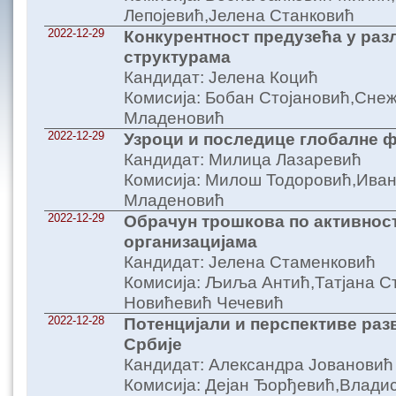
Лепојевић,Јелена Станковић
2022-12-29
Конкурентност предузећа у ра
структурама
Кандидат: Јелена Коцић
Комисија: Бобан Стојановић,Сне
Младеновић
2022-12-29
Узроци и последице глобалне ф
Кандидат: Милица Лазаревић
Комисија: Милош Тодоровић,Иван
Младеновић
2022-12-29
Обрачун трошкова по активнос
организацијама
Кандидат: Јелена Стаменковић
Комисија: Љиља Антић,Татјана С
Новићевић Чечевић
2022-12-28
Потенцијали и перспективе раз
Србије
Кандидат: Александра Јовановић
Комисија: Дејан Ђорђевић,Влади