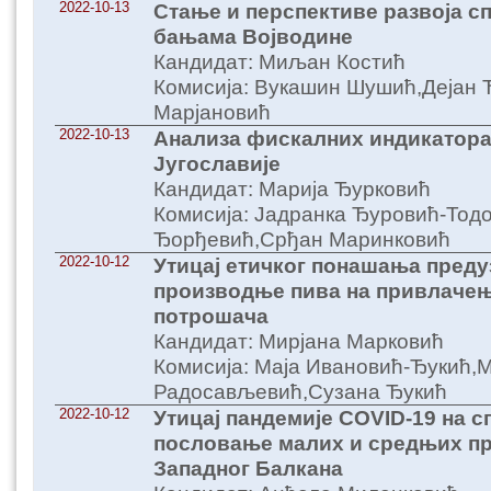
2022-10-13
Стање и перспективе развоја сп
бањама Војводине
Кандидат: Миљан Костић
Комисија: Вукашин Шушић,Дејан
Марјановић
2022-10-13
Анализа фискалних индикатор
Југославије
Кандидат: Марија Ђурковић
Комисија: Јадранка Ђуровић-Тод
Ђорђевић,Срђан Маринковић
2022-10-12
Утицај етичког понашања преду
производње пива на привлаче
потрошача
Кандидат: Мирјана Марковић
Комисија: Маја Ивановић-Ђукић,
Радосављевић,Сузана Ђукић
2022-10-12
Утицај пандемије COVID-19 на 
пословање малих и средњих п
Западног Балкана