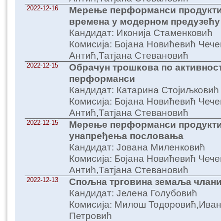
2022-12-16
Мерење перформанси продуктив
времена у модерном предузећу
Кандидат: Иконија Стаменковић
Комисија: Бојана Новићевић Че
Антић,Татјана Стевановић
2022-12-15
Обрачун трошкова по активнос
перформанси
Кандидат: Катарина Стојиљковић
Комисија: Бојана Новићевић Че
Антић,Татјана Стевановић
2022-12-15
Мерење перформанси продукти
унапређења пословања
Кандидат: Јована Миленковић
Комисија: Бојана Новићевић Че
Антић,Татјана Стевановић
2022-12-13
Спољна трговина земаља члани
Кандидат: Јелена Голубовић
Комисија: Милош Тодоровић,Иван
Петровић