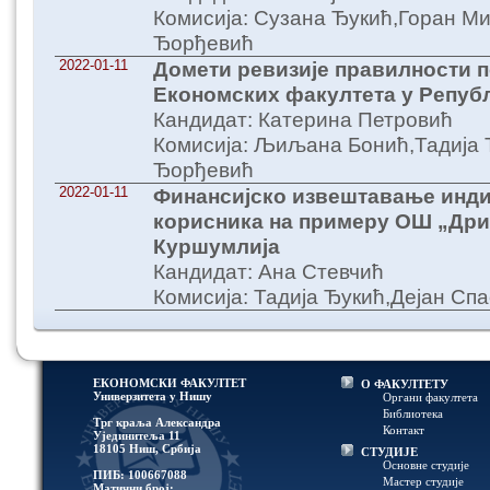
Комисија: Сузана Ђукић,Горан 
Ђорђевић
2022-01-11
Домети ревизије правилности 
Економских факултета у Репуб
Кандидат: Катерина Петровић
Комисија: Љиљана Бонић,Тадија
Ђорђевић
2022-01-11
Финансијско извештавање инди
корисника на примеру ОШ „Др
Куршумлија
Кандидат: Ана Стевчић
Комисија: Тадија Ђукић,Дејан С
ЕКОНОМСКИ ФАКУЛТЕТ
О ФАКУЛТЕТУ
Универзитетa у Нишу
Органи факултета
Библиотека
Трг краља Александра
Контакт
Ујединитеља 11
18105 Ниш, Србија
СТУДИЈЕ
Основне студије
ПИБ: 100667088
Мастер студије
Матични број: