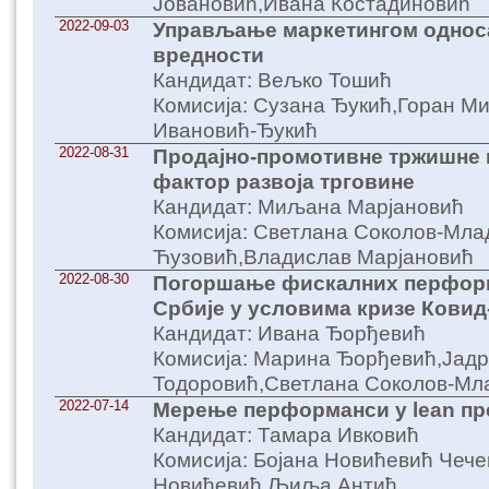
Јовановић,Ивана Костадиновић
2022-09-03
Управљање маркетингом односа
вредности
Кандидат: Вељко Тошић
Комисија: Сузана Ђукић,Горан М
Ивановић-Ђукић
2022-08-31
Продајно-промотивне тржишне 
фактор развоја трговине
Кандидат: Миљана Марјановић
Комисија: Светлана Соколов-Мла
Ћузовић,Владислав Марјановић
2022-08-30
Погоршање фискалних перфор
Србије у условима кризе Ковид
Кандидат: Ивана Ђорђевић
Комисија: Марина Ђорђевић,Јадр
Тодоровић,Светлана Соколов-Мл
2022-07-14
Мерење перформанси у lean пр
Кандидат: Тамара Ивковић
Комисија: Бојана Новићевић Чече
Новићевић,Љиља Антић