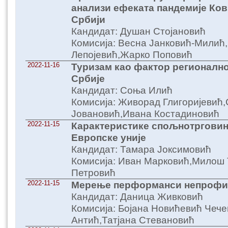
анализи ефеката пандемије Ков
Србији
Кандидат: Душан Стојановић
Комисија: Весна Јанковић-Милић
Лепојевић,Жарко Поповић
2022-11-16
Туризам као фактор регионално
Србије
Кандидат: Соња Илић
Комисија: Живорад Глигоријевић
Јовановић,Ивана Костадиновић
2022-11-15
Карактеристике спољнотрговин
Европске уније
Кандидат: Тамара Јоксимовић
Комисија: Иван Марковић,Милош 
Петровић
2022-11-15
Мерење перформанси непрофит
Кандидат: Даница Живковић
Комисија: Бојана Новићевић Че
Антић,Татјана Стевановић