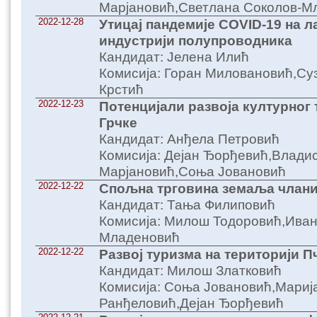
Марјановић,Светлана Соколов-М
2022-12-28
Утицај пандемије COVID-19 на 
индустрији полупроводника
Кандидат: Јелена Илић
Комисија: Горан Миловановић,Су
Крстић
2022-12-23
Потенцијали развоја културног
Грчке
Кандидат: Анђела Петровић
Комисија: Дејан Ђорђевић,Влади
Марјановић,Соња Јовановић
2022-12-22
Спољна трговина земаља члан
Кандидат: Тања Филиповић
Комисија: Милош Тодоровић,Иван
Младеновић
2022-12-22
Развој туризма на територији 
Кандидат: Милош Златковић
Комисија: Соња Јовановић,Мариј
Ранђеловић,Дејан Ђорђевић