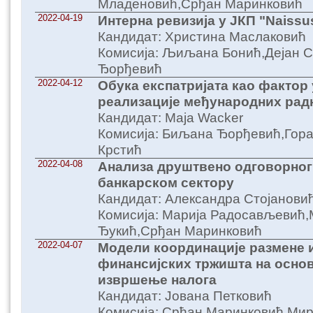
Младеновић,Срђан Маринковић
2022-04-19
Интерна ревизија у ЈКП "Naiss
Кандидат: Христина Маслаковић
Комисија: Љиљана Бонић,Дејан 
Ђорђевић
2022-04-12
Обука експатријатa као фактор
реализације међународних рад
Кандидат: Маја Wacker
Комисија: Биљана Ђорђевић,Гора
Крстић
2022-04-08
Анализа друштвено одговорног
банкарском сектору
Кандидат: Александра Стојанови
Комисија: Марија Радосављевић,
Ђукић,Срђан Маринковић
2022-04-07
Модели координације размене 
финансијских тржишта на основ
извршење налога
Кандидат: Јована Петковић
Комисија: Срђан Маринковић,Мир