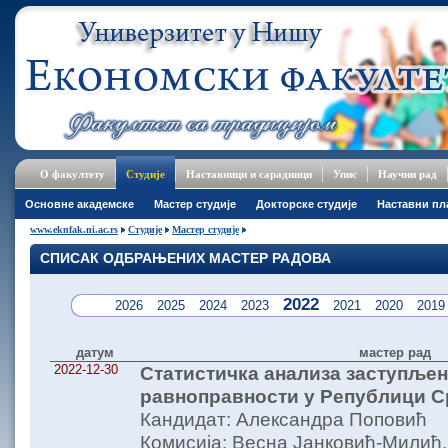
О факултету
Студије
Наставници и сарадници
Упис
Научни рад
Основне академске
Мастер студије
Докторске студије
Наставни пл
www.eknfak.ni.ac.rs
Студије
Мастер студије
СПИСАК ОДБРАЊЕНИХ МАСТЕР РАДОВА
2022
2026
2025
2024
2023
2021
2020
2019
датум
мастер рад
2022-12-30
Статистичка анализа заступље
равноправности у Републици С
Кандидат: Александра Поповић
Комисија: Весна Јанковић-Милић