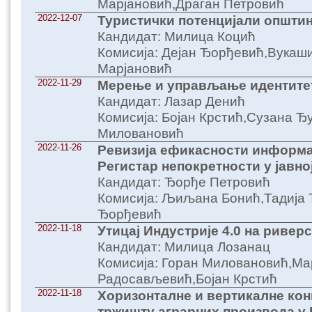
Марјановић,Драган Петровић
2022-12-07
Туристички потенцијали општи
Кандидат: Милица Коцић
Комисија: Дејан Ђорђевић,Вука
Марјановић
2022-11-29
Мерење и управљање идентите
Кандидат: Лазар Денић
Комисија: Бојан Крстић,Сузана Ђ
Миловановић
2022-11-26
Ревизија ефикасности информа
Регистар непокретности у јавно
Кандидат: Ђорђе Петровић
Комисија: Љиљана Бонић,Тадија
Ђорђевић
2022-11-18
Утицај Индустрије 4.0 на ривер
Кандидат: Милица Лозанац
Комисија: Горан Миловановић,Ма
Радосављевић,Бојан Крстић
2022-11-18
Хоризонталне и вертикалне кон
тржишту аграрних производа у