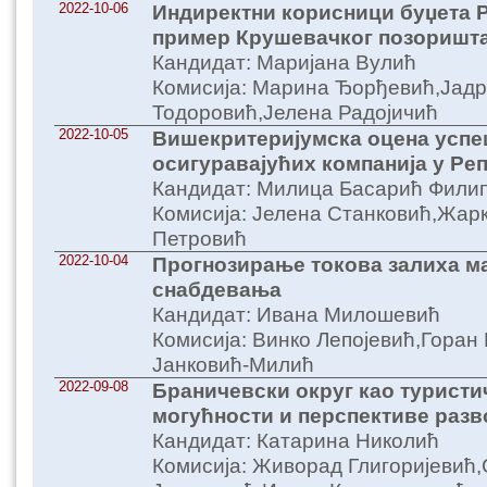
2022-10-06
Индиректни корисници буџета Р
пример Крушевачког позоришт
Кандидат: Маријана Вулић
Комисија: Марина Ђорђевић,Јадр
Тодоровић,Јелена Радојичић
2022-10-05
Вишекритеријумска оцена усп
осигуравајућих компанија у Ре
Кандидат: Милица Басарић Фили
Комисија: Јелена Станковић,Жар
Петровић
2022-10-04
Прогнозирање токова залиха ма
снабдевања
Кандидат: Ивана Милошевић
Комисија: Винко Лепојевић,Гора
Јанковић-Милић
2022-09-08
Браничевски округ као туристи
могућности и перспективе разв
Кандидат: Катарина Николић
Комисија: Живорад Глигоријевић