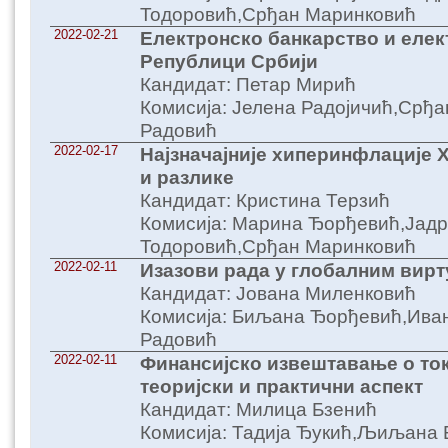
Тодоровић,Срђан Маринковић
2022-02-21
Електронско банкарство и елек
Републици Србији
Кандидат: Петар Мирић
Комисија: Јелена Радојичић,Срђ
Радовић
2022-02-17
Најзначајније хиперинфлације 
и разлике
Кандидат: Кристина Терзић
Комисија: Марина Ђорђевић,Јадр
Тодоровић,Срђан Маринковић
2022-02-11
Изазови рада у глобалним вир
Кандидат: Јована Миленковић
Комисија: Биљана Ђорђевић,Ива
Радовић
2022-02-11
Финансијско извештавање о то
теоријски и практични аспект
Кандидат: Милица Бзенић
Комисија: Тадија Ђукић,Љиљана